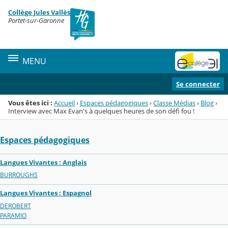
Panneau de gestion des cookies
Collège Jules Vallès
Menu de la rubrique
Contenu
Portet-sur-Garonne
MENU
Se connecter
Vous êtes ici :
Accueil
›
Espaces pédagogiques
›
Classe Médias
›
Blog
›
Interview avec Max Evan's à quelques heures de son défi fou !
Espaces pédagogiques
Langues Vivantes : Anglais
BURROUGHS
Langues Vivantes : Espagnol
DEROBERT
PARAMIO