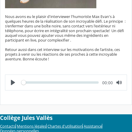
Nous avons eu le plaisir d'interviewer l'humoriste Max Evan's à
quelques heures de la réalisation de son incroyable défi. Le principe :
s'enfermer dans une boîte noire, sans contact vers l'extérieur ni
téléphone, pour écrire en intégralité son prochain spectacle! Un défi
auquel vous pouvez ajouter vous même des ingrédients en
participant en live, pour complexifier .
Retour aussi dans cet interview sur les motivations de l'artiste, ces
projets à venir ou les réactions de ses proches à cette incroyable
aventure. Bonne écoute !
L
T
00:00
e
e
c
m
t
p
u
s
r
é
e
c
o
u
Collège Jules Vallès
l
é
Contacts
Mentions légales
Chartes d'utilisation
Assistance
Données personnelles