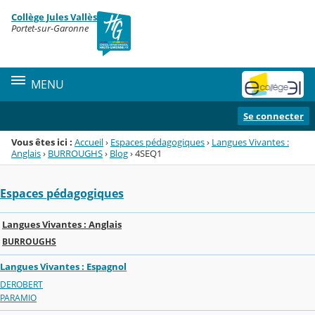
Panneau de gestion des cookies
Collège Jules Vallès
Menu de la rubrique
Contenu
Portet-sur-Garonne
MENU
Se connecter
Vous êtes ici :
Accueil
›
Espaces pédagogiques
›
Langues Vivantes :
Anglais
›
BURROUGHS
›
Blog
›
4SEQ1
Espaces pédagogiques
Langues Vivantes : Anglais
BURROUGHS
Langues Vivantes : Espagnol
DEROBERT
PARAMIO