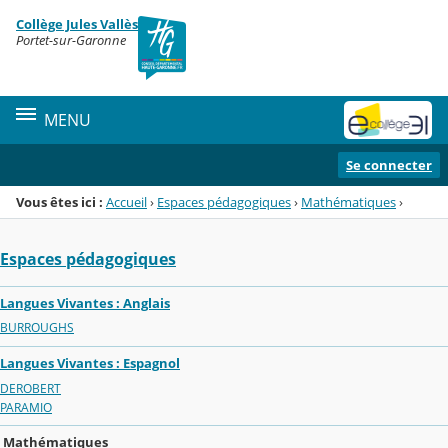
Panneau de gestion des cookies
Collège Jules Vallès
Menu de la rubrique
Contenu
Portet-sur-Garonne
MENU
Se connecter
Vous êtes ici :
Accueil
›
Espaces pédagogiques
›
Mathématiques
›
Espaces pédagogiques
Langues Vivantes : Anglais
BURROUGHS
Langues Vivantes : Espagnol
DEROBERT
PARAMIO
Mathématiques