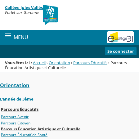
Panneau de gestion des cookies
Collège Jules Vallès
Menu de la rubrique
Contenu
Portet-sur-Garonne
MENU
Se connecter
Vous êtes ici :
Accueil
›
Orientation
›
Parcours Éducatifs
›
Parcours
Éducation Artistique et Culturelle
Orientation
L'année de 3ème
Parcours Éducatifs
Parcours Avenir
Parcours Citoyen
Parcours Éducation Artistique et Culturelle
Parcours Éducatif de Santé