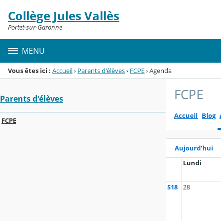
Panneau de gestion des cookies
Collège Jules Vallès
Menu de la rubrique
Contenu
Portet-sur-Garonne
MENU
Vous êtes ici :
Accueil
›
Parents d'élèves
›
FCPE
›
Agenda
FCPE
Parents d'élèves
Accueil
Blog
FCPE
Aujourd’hui
Lundi
S18
28