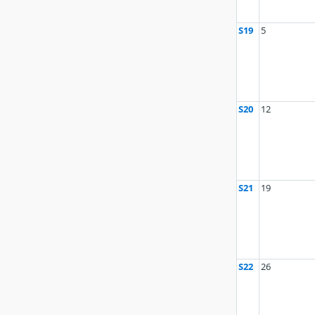
S19
5
S20
12
S21
19
S22
26