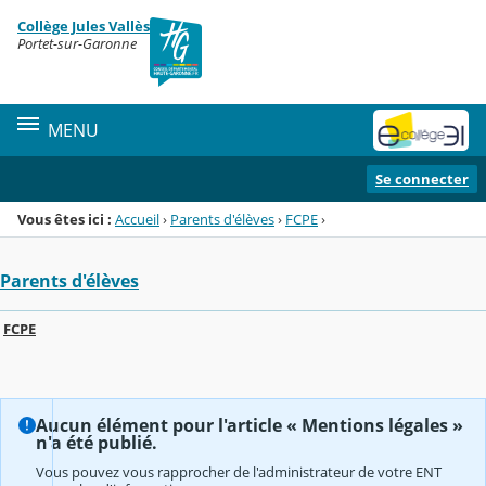
Panneau de gestion des cookies
Collège Jules Vallès
Menu de la rubrique
Contenu
Portet-sur-Garonne
MENU
Se connecter
Vous êtes ici :
Accueil
›
Parents d'élèves
›
FCPE
›
Parents d'élèves
FCPE
Aucun élément pour l'article « Mentions légales »
n'a été publié.
Vous pouvez vous rapprocher de l'administrateur de votre ENT