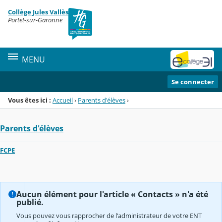
Panneau de gestion des cookies
Collège Jules Vallès
Menu de la rubrique
Contenu
Portet-sur-Garonne
MENU
Se connecter
Vous êtes ici :
Accueil
›
Parents d'élèves
›
Parents d'élèves
FCPE
Aucun élément pour l'article « Contacts » n'a été
publié.
Vous pouvez vous rapprocher de l'administrateur de votre ENT