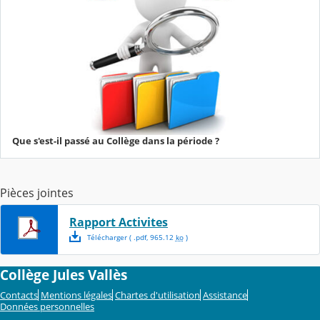
Que s'est-il passé au Collège dans la période ?
Pièces jointes
Rapport Activites
Télécharger
( .
pdf
,
965.12
ko
)
Collège Jules Vallès
Contacts
Mentions légales
Chartes d'utilisation
Assistance
Données personnelles