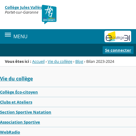
Panneau de gestion des cookies
Collège Jules Vallès
Menu de la rubrique
Contenu
Portet-sur-Garonne
MENU
Se connecter
Vous êtes ici :
Accueil
›
Vie du collège
›
Blog
›
Bilan 2023-2024
Vie du collège
Collège Éco-citoyen
Clubs et Ateliers
Section Sportive Natation
Association Sportive
WebRadio