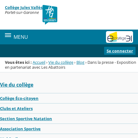
Panneau de gestion des cookies
Collège Jules Vallès
Menu de la rubrique
Contenu
Portet-sur-Garonne
MENU
Se connecter
Vous êtes ici :
Accueil
›
Vie du collège
›
Blog
›
Dans la presse - Exposition
en partenariat avec Les Abattoirs
Vie du collège
Collège Éco-citoyen
Clubs et Ateliers
Section Sportive Natation
Association Sportive