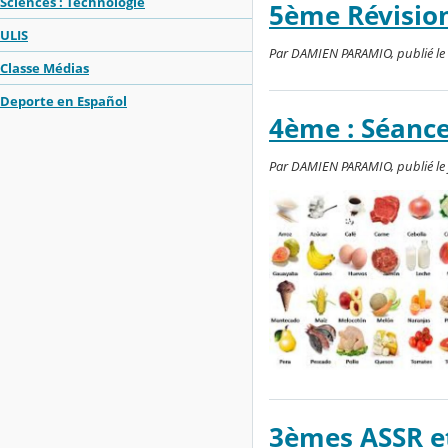
Sciences : Technologie
5ème Révision
ULIS
Par DAMIEN PARAMIO, publié le l
Classe Médias
Deporte en Español
4ème : Séanc
Par DAMIEN PARAMIO, publié le je
3èmes ASSR e