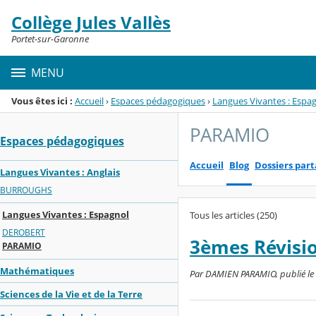
Panneau de gestion des cookies
Collège Jules Vallès
Menu de la rubrique
Contenu
Portet-sur-Garonne
MENU
Vous êtes ici :
Accueil
›
Espaces pédagogiques
›
Langues Vivantes : Espa
PARAMIO
Espaces pédagogiques
Accueil
Blog
Dossiers par
Langues Vivantes : Anglais
BURROUGHS
Langues Vivantes : Espagnol
Tous les articles (250)
DEROBERT
3èmes Révisi
PARAMIO
Mathématiques
Par DAMIEN PARAMIO, publié le l
Sciences de la Vie et de la Terre