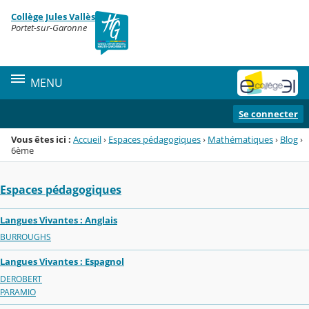
Panneau de gestion des cookies
Collège Jules Vallès
Menu de la rubrique
Contenu
Portet-sur-Garonne
MENU
Se connecter
Vous êtes ici :
Accueil
›
Espaces pédagogiques
›
Mathématiques
›
Blog
›
6ème
Espaces pédagogiques
Langues Vivantes : Anglais
BURROUGHS
Langues Vivantes : Espagnol
DEROBERT
PARAMIO