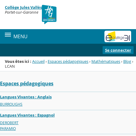
Panneau de gestion des cookies
Collège Jules Vallès
Menu de la rubrique
Contenu
Portet-sur-Garonne
MENU
Se connecter
Vous êtes ici :
Accueil
›
Espaces pédagogiques
›
Mathématiques
›
Blog
›
LCAN
Espaces pédagogiques
Langues Vivantes : Anglais
BURROUGHS
Langues Vivantes : Espagnol
DEROBERT
PARAMIO