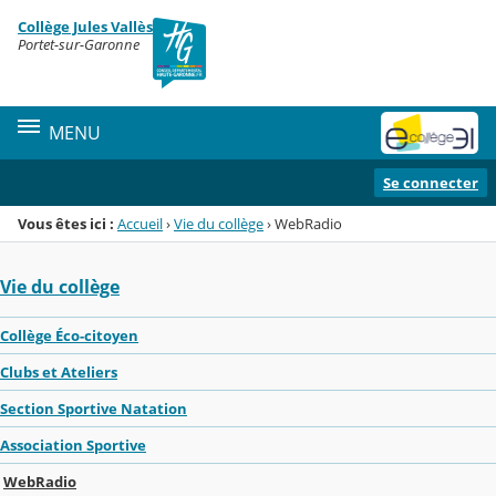
Panneau de gestion des cookies
Collège Jules Vallès
Menu de la rubrique
Contenu
Portet-sur-Garonne
MENU
Se connecter
Vous êtes ici :
Accueil
›
Vie du collège
›
WebRadio
Vie du collège
Collège Éco-citoyen
Clubs et Ateliers
Section Sportive Natation
Association Sportive
WebRadio